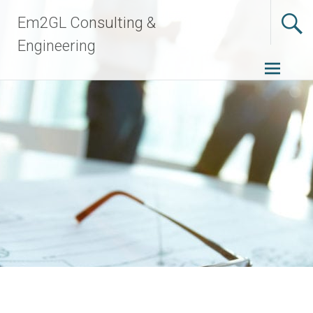
Aller
Em2GL Consulting &
au
contenu
Engineering
principal