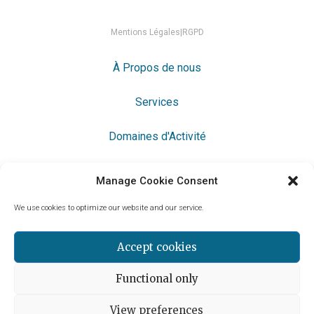
Mentions Légales
|
RGPD
À Propos de nous
Services
Domaines d'Activité
Langue:
English
Français
Español
|
|
Manage Cookie Consent
We use cookies to optimize our website and our service.
Contactez-nous pour discuter de votre projet
Accept cookies
NOUS CONTACTER
Functional only
View preferences